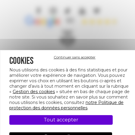
4.5
Continuer sans accepter
COOKIES
Un site géré par
Nous utilisons des cookies à des fins statistiques et pour
améliorer votre expérience de navigation. Vous pouvez
exprimer vos choix en utilisant les boutons ci-après et
changer d’avis à tout moment en cliquant sur la rubrique
«
Gestion des cookies
» située en bas de chaque page de
notre site. Si vous souhaitez en savoir plus sur comment
nous utilisons les cookies, consultez
notre Politique de
158 Bd Haussmann, 75008 Paris
protection des données personnelles
.
PIED
© CULTURESPACES
Tout accepter
DE
CRÉDITS
POLITIQUE DE PROTECTION DES DONNÉES
GESTION DE COOKIES
NOS ESPACES DE PRIVATISATION