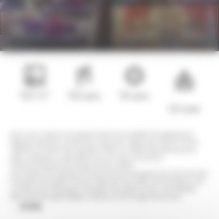
2
103 m
150 pax
90 pax
120 pax
Avec son volume exceptionnel et son plafond majestueux
figurant Apollon, protecteur des arts, signé par Pierre-Victor
Galland, le Salon de Musique offre un cadre grandiose pour
des cocktails ou des dîners au son des verres qui
s’entrechoquent le temps d’une soirée.
Vos invités ne résisteront pas à l’envie de gravir les marches de
l’escalier du Jardin d’Hiver, attenant au Salon de Musique, une
construction féérique à double révolution avec une rampe
décorée de splendides volutes en fer forgé et bronze.
RETOUR